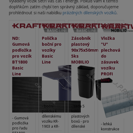
Vyladěný vozík šetří váš čas i energii. Pokud vám k těmto
doplňkům zatím chybí ten správný základ, doporučujeme
prohlédnout si naši nabídku
prázdných dílenských vozíků
.
ND:
Polička
Zásobník
Vložka
Gumová
boční pro
plastový
"U"
podložka
vozíky
90x75x50mm
plechová
pro vozík
Basic
5ks
do
BT1800
Line
MOBILIO
zásuvek
Basic
vozíku
Line
PROFI
Line
- boční
- sada 5
polička k
kusů
dílenskému
plastových
- Gumová
vozíku KR-
boxů - pro
podložka
- lehká
1903 a KR-
dílenské
pro řadu
konstrukce
1905 - na
stěny