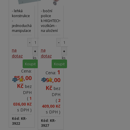
- lehká
- boční
konstrukce
police
-
k HIGHTECH
jednoduchá
vozíkům -
manipulace
na uložení
- do
notebooku,
zásuvek
nebo na
-
-
vozíku - pro
rozšíření
na
na
vozíky
odkládací
+
+
HIGHTECH
plochy -
dotaz
dotaz
ks
ks
integrovaný
Koupit
Koupit
držák na
role
Cena:
1
Cena:
papírových
856,00
991,00
utěrek
Kč
bez
Kč
bez
DPH
DPH
(
1
(
2
036,00 Kč
409,00 Kč
s DPH )
s DPH )
Kód: KR-
Kód: KR-
3922
3927