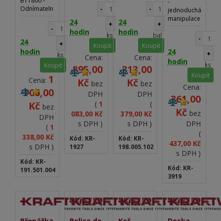
BT1800 -
-
uložení
KRAFTWERK
Odnímatelná,
-
-
jednoduchá
notebooku
MOBILIO
velmi
manipulace
24
24
nebo
+
+
odolná
- do
-
dokumentace
hodin
hodin
podložka -
ks
bal
zásuvek
-
24
Protiskluzová
+
vozíku - pro
Koupit
Koupit
- Snadná
hodin
24
vozíky
+
ks
Cena:
Cena:
údržba
HIGHTECH -
hodin
ks
Koupit
895,00
313,00
lze použít
Koupit
1
přepážku
Cena:
Kč
Kč
bez
bez
3920
Cena:
106,00
DPH
DPH
361,00
Kč
(
1
(
bez
Kč
bez
083,00 Kč
379,00 Kč
DPH
s DPH )
s DPH )
DPH
(
1
(
338,00 Kč
Kód: KR-
Kód: KR-
437,00 Kč
s DPH )
1927
198.005.102
s DPH )
Kód: KR-
Kód: KR-
191.501.004
3919
Přepážka
Police do
Koš
Deska