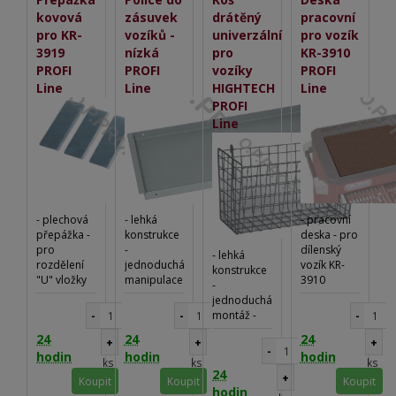
kovová
zásuvek
drátěný
pracovní
pro KR-
vozíků -
univerzální
pro vozík
3919
nízká
pro
KR-3910
PROFI
PROFI
vozíky
PROFI
Line
Line
HIGHTECH
Line
PROFI
Line
- plechová
- lehká
- pracovní
přepážka -
konstrukce
deska - pro
pro
-
dílenský
- lehká
rozdělení
jednoduchá
vozík KR-
konstrukce
"U" vložky
manipulace
3910
-
KR-3919
- do
jednoduchá
zásuvek
montáž -
-
-
-
vozíku - pro
pro vozíky
24
24
24
vozíky
+
+
+
HIGHTECH
-
HIGHTECH
hodin
hodin
hodin
ks
ks
ks
24
+
Koupit
Koupit
Koupit
hodin