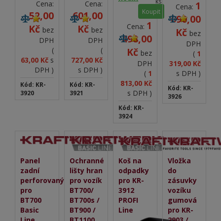
ks
Cena:
Cena:
1
Cena:
Koupit
52,00
601,00
090,00
1
Cena:
Kč
Kč
bez
bez
Kč
bez
498,00
DPH
DPH
DPH
(
(
Kč
bez
(
1
63,00 Kč
s
727,00 Kč
DPH
319,00 Kč
DPH )
s DPH )
(
1
s DPH )
813,00 Kč
Kód: KR-
Kód: KR-
Kód: KR-
s DPH )
3920
3921
3926
Kód: KR-
3924
Panel
Ochranné
Koš na
Vložka
zadní
lišty hran
odpadky
do
perforovaný
pro vozík
pro KR-
zásuvky
pro
BT700/
3912
vozíku
BT700
BT700s /
PROFI
gumová
Basic
BT900 /
Line
pro KR-
Line
BT1100
2903 /