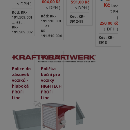
Včetně
004,00 Kč
591,00 Kč
s DPH )
Kč
bez
montážního
s DPH )
s DPH )
materiálu
DPH
Kód: KR-
Kód: KR-
Kód: KR-
(
191.509.001
191.510.001
3912-99
... až ...
250,00 Kč
... až ...
KR-
s DPH )
KR-
191.509.002
191.510.004
Kód: KR-
3918
Police do
Polička
zásuvek
boční pro
vozíků -
vozíky
hluboká
HIGHTECH
PROFI
PROFI
Line
Line