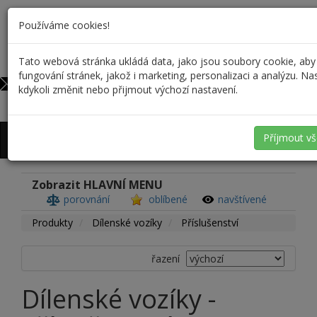
Používáme cookies!
Tato webová stránka ukládá data, jako jsou soubory cookie, aby
603 546 613
0
fungování stránek, jakož i marketing, personalizaci a analýzu. N
obchod@op-profi.cz
kdykoli změnit nebo přijmout výchozí nastavení.
Přihlášení
/
Registrace
Příjmout v
Zobrazit HLAVNÍ MENU
porovnání
oblíbené
navštívené
Produkty
Dílenské vozíky
Příslušenství
řazení
Dílenské vozíky -