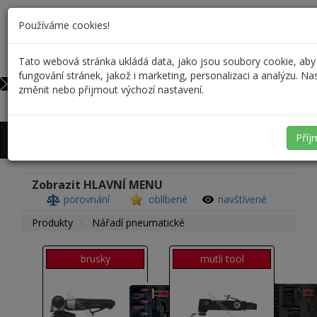
Používáme cookies!
Tato webová stránka ukládá data, jako jsou soubory cookie, aby
603 546 613
0
fungování stránek, jakož i marketing, personalizaci a analýzu. N
obchod@op-profi.cz
změnit nebo přijmout výchozí nastavení.
Přihlášení
/
Registrace
Příj
Zobrazit HLAVNÍ MENU
porovnání
oblíbené
navštívené
Produkty
Nářadí pneumatické
brusky
mutli tool