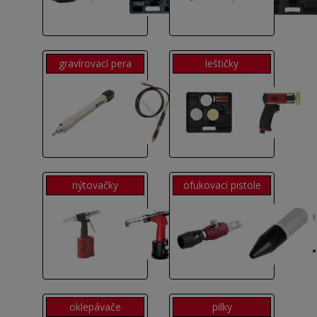
gravírovací pera
leštičky
nýtovačky
ofukovací pistole
oklepávače
pilky