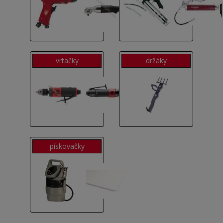
vrtačky
držáky
pískovačky