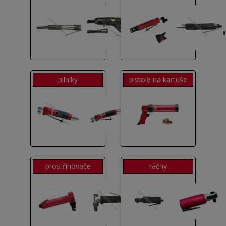
pilníky
pistole na kartuše
prostřihovače
ráčny