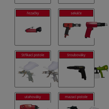
řezačky
sekáče
Stříkací pistole
šroubováky
utahováky
mazací pistole