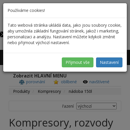
Používáme cookies!
Tato webová stránka ukládá data, jako jsou soubory cookie,
603 546 613
0
aby umožnila základní fungování stránek, jakož i marketing,
obchod@op-profi.cz
personalizaci a analýzu. Nastavení můžete kdykoli změnit
nebo přijmout výchozí nastavení.
Přihlášení
/
Registrace
Příjmout vše
Nastavení
Zobrazit HLAVNÍ MENU
porovnání
oblíbené
navštívené
Produkty
Kompresory
nádoba 150l
řazení
Kompresory, rozvody