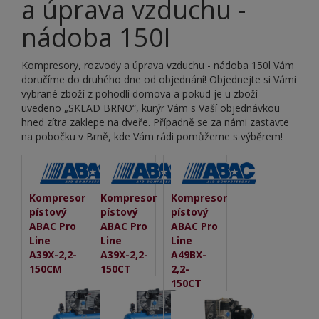
a úprava vzduchu -
nádoba 150l
Kompresory, rozvody a úprava vzduchu - nádoba 150l Vám
doručíme do druhého dne od objednání! Objednejte si Vámi
vybrané zboží z pohodlí domova a pokud je u zboží
uvedeno „SKLAD BRNO“, kurýr Vám s Vaší objednávkou
hned zítra zaklepe na dveře. Případně se za námi zastavte
na pobočku v Brně, kde Vám rádi pomůžeme s výběrem!
Kompresor
Kompresor
Kompresor
pístový
pístový
pístový
ABAC Pro
ABAC Pro
ABAC Pro
Line
Line
Line
A39X-2,2-
A39X-2,2-
A49BX-
150CM
150CT
2,2-
150CT